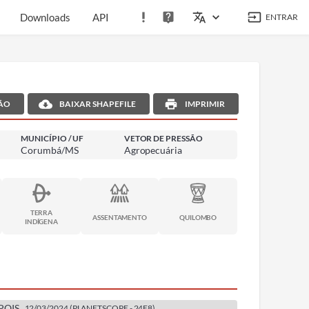
Downloads
API
ENTRAR
ÃO
BAIXAR SHAPEFILE
IMPRIMIR
MUNICÍPIO
/ UF
VETOR DE PRESSÃO
Corumbá/MS
Agropecuária
TERRA
ASSENTAMENTO
QUILOMBO
INDÍGENA
POIS
12/03/2024
(
PLANETSCOPE
-
24E8
)